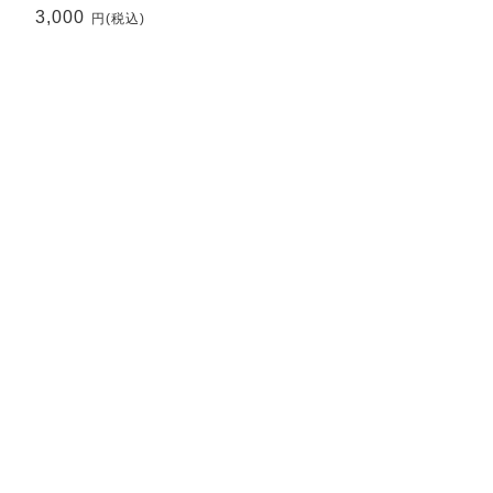
with Fairy Dust～
3,000
円
(税込)