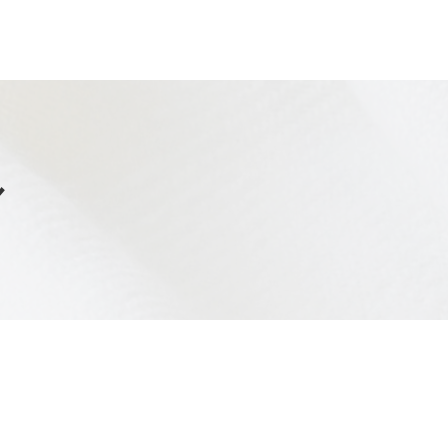
グの
ル
リシ
基づ