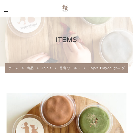
ITEMS
ホーム
>
商品
>
Jojo's
>
恐竜ワールド
>
Jojo’s Playdough～ダ